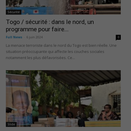
Sécurité
Togo / sécurité : dans le nord, un
programme pour faire...
Full News
-
6 juin 2024
0
La menace terroriste dans le nord du Togo est bien réelle. Une
situation préoccupante qui affecte les couches sociales
notamment les plus défavorisées. Ce...
Slide