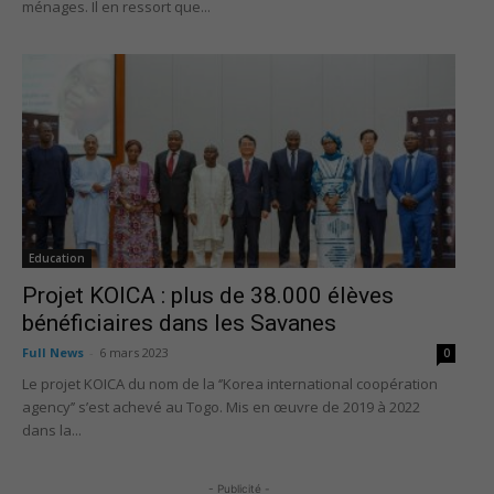
ménages. Il en ressort que...
Education
Projet KOICA : plus de 38.000 élèves
bénéficiaires dans les Savanes
Full News
-
6 mars 2023
0
Le projet KOICA du nom de la ‘’Korea international coopération
agency’’ s’est achevé au Togo. Mis en œuvre de 2019 à 2022
dans la...
- Publicité -