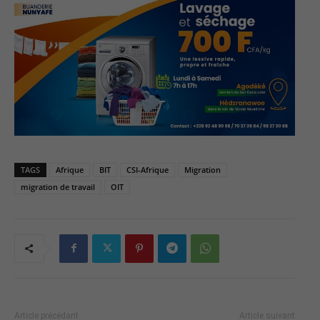
TAGS
Afrique
BIT
CSI-Afrique
Migration
migration de travail
OIT
Article précédant
Article suivant