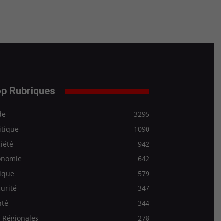
p Rubriques
de
3295
itique
1090
iété
942
onomie
642
ique
579
urité
347
nté
344
 Régionales
278