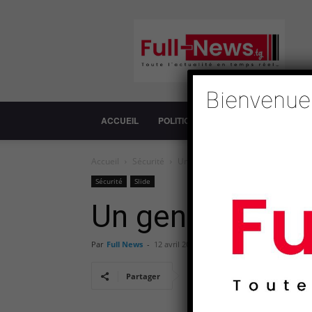
Full-
News
Bienvenue
ACCUEIL
POLITIQUE
SOCIÉTÉ
ECONOM
Accueil
Sécurité
Un gendarme sème la panique à 
Sécurité
Slide
Un gendarme sè
Par
Full News
-
12 avril 2019
Partager