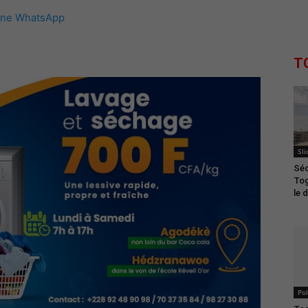
îne WhatsApp
T
Sli
Séc
Tog
le 
Pol