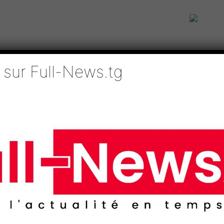
 sur Full-News.tg
IE
TECHNOLOGIES
EDUCATION
SPORTS
MÉDIAS
AFRI
Lomé
me la panique à Lomé