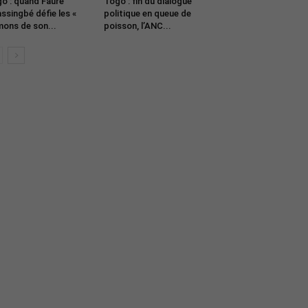
o : quand Faure
Togo : fin du dialogue
ssingbé défie les «
politique en queue de
ons de son...
poisson, l’ANC...