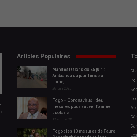
Articles Populaires
To
Manifestations du 26 juin :
Sli
Ambiance de jour fériée à
Pol
Lomé,...
26 juin 2025
Soc
Ec
Togo – Coronavirus : des
n
mesures pour sauver l’année
Afr
u
scolaire
Séc
12 avril 2020
Sa
Togo : les 10 mesures de Faure
Les