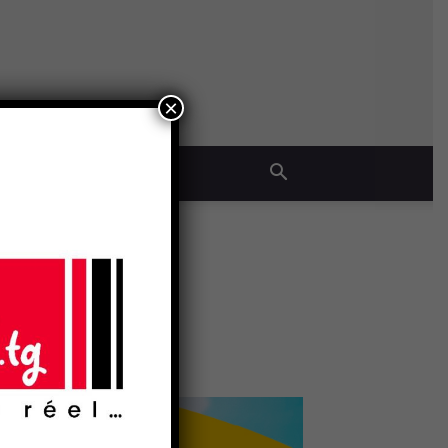
×
QUE
- Publicité -