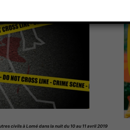
res civils à Lomé dans la nuit du 10 au 11 avril 2019