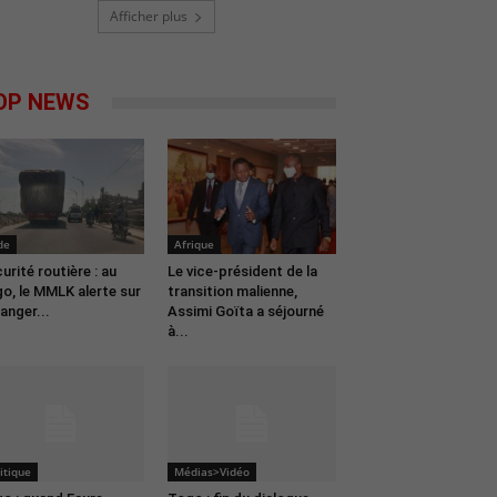
Afficher plus
OP NEWS
de
Afrique
urité routière : au
Le vice-président de la
o, le MMLK alerte sur
transition malienne,
danger...
Assimi Goïta a séjourné
à...
itique
Médias>Vidéo