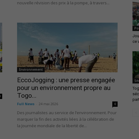
nouvelle révision des prix à la pompe, à travers...
Po
Jou
ce 
Environnement
EccoJogging : une presse engagée
Séc
pour un environnement propre au
Tog
séc
Togo...
0
part
Full News
-
24 mai 2026
0
Des journalistes au service de l’environnement. Pour
marquer la fin des activités liées à la célébration de
la Journée mondiale de la liberté de...