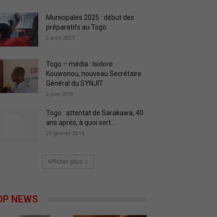
Municipales 2025 : début des
préparatifs au Togo
2 avril 2025
Togo – média : Isidore
Kouwonou, nouveau Secrétaire
Général du SYNJIT
2 juin 2019
Togo : attentat de Sarakawa, 40
ans après, à quoi sert...
25 janvier 2014
Afficher plus
OP NEWS