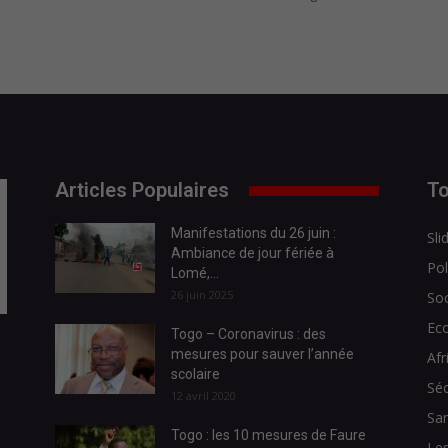
Articles Populaires
To
Manifestations du 26 juin :
Sli
Ambiance de jour fériée à
Pol
Lomé,...
26 juin 2025
Soc
Ec
Togo – Coronavirus : des
mesures pour sauver l’année
Afr
scolaire
Séc
12 avril 2020
Sa
Togo : les 10 mesures de Faure
Les