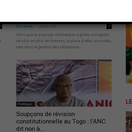
Médias
Médias au Togo : Le défi urgent de
la parité et...
Full News
-
1 juillet 2026
0
0
Alors que le paysage médiatique togolais enregistre
e
de plus en plus de femmes, la place à elles accordée,
tant dans la gestion des rédactions...
L
Politique
Soupçons de révision
constitutionnelle au Togo : l’ANC
dit non à...