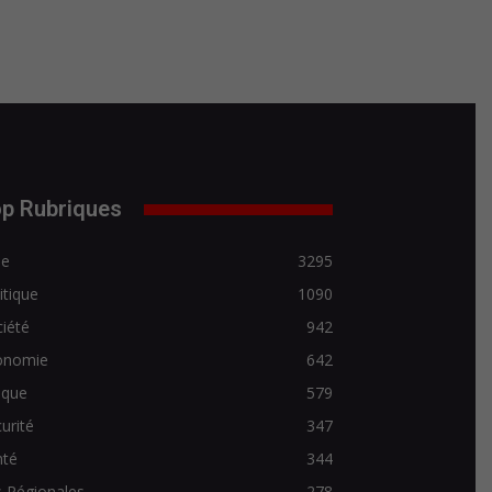
p Rubriques
de
3295
itique
1090
iété
942
onomie
642
ique
579
urité
347
nté
344
 Régionales
278