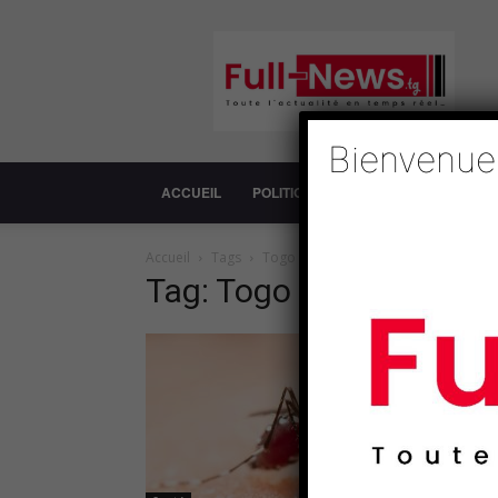
Full-
News
Bienvenue
ACCUEIL
POLITIQUE
SOCIÉTÉ
ECONOM
Accueil
Tags
Togo
Tag: Togo