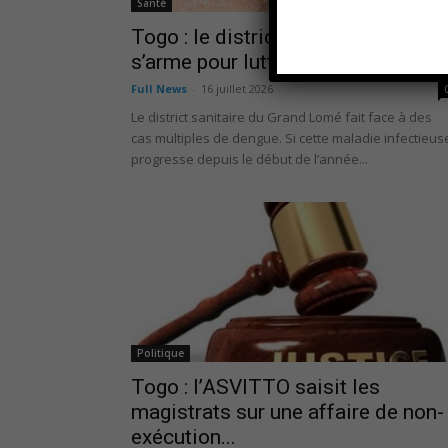
Santé
Togo : le district du Grand Lomé
s’arme pour lutter contre...
Full News
-
16 juillet 2026
Le district sanitaire du Grand Lomé fait face à des
cas multiples de dengue. Si cette maladie infectieus
progresse depuis le début de l’année...
Politique
Togo : l’ASVITTO saisit les
magistrats sur une affaire de non-
exécution...