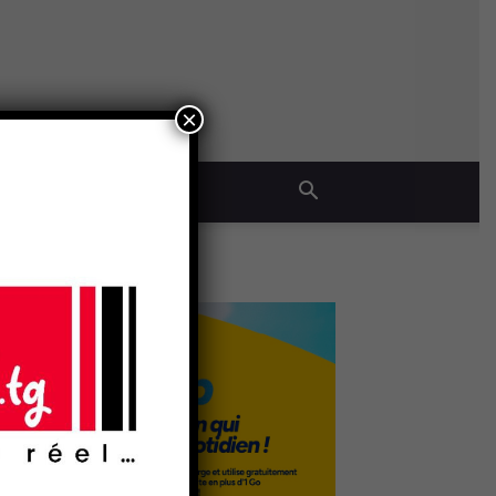
×
QUE
- Publicité -