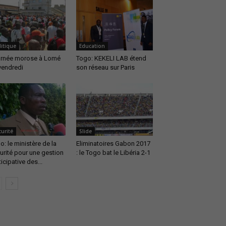
litique
Education
rnée morose à Lomé
Togo: KEKELI LAB étend
vendredi
son réseau sur Paris
urité
Slide
o: le ministère de la
Eliminatoires Gabon 2017
urité pour une gestion
: le Togo bat le Libéria 2-1
icipative des...