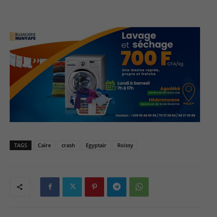
TAGS
Caïre
crash
Egyptair
Roissy