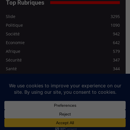
Top Rubriques
Slide
3295
Politique
1090
Société
942
Economie
642
Afrique
579
Sécurité
347
Santé
344
Les Régionales
278
Médias>Vidéo
272
Qui sommes-nous
Mentions légales
Contact
© Full-News, tous droits réservés. Siège de la Rédaction : 2,Rue Kadja
Anani Santos. Lomé-Togo