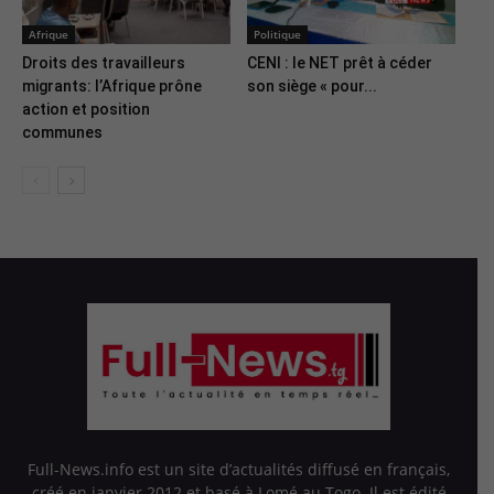
Afrique
Politique
Droits des travailleurs
CENI : le NET prêt à céder
migrants: l’Afrique prône
son siège « pour...
action et position
communes
Full-News.info est un site d’actualités diffusé en français,
créé en janvier 2012 et basé à Lomé au Togo. Il est édité