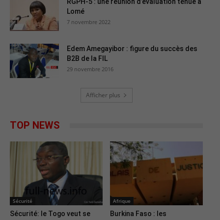
RGPH-5 : une réunion d’évaluation tenue à
Lomé
7 novembre 2022
Edem Amegayibor : figure du succès des
B2B de la FIL
29 novembre 2016
Afficher plus
TOP NEWS
Sécurité
Afrique
Sécurité: le Togo veut se
Burkina Faso : les