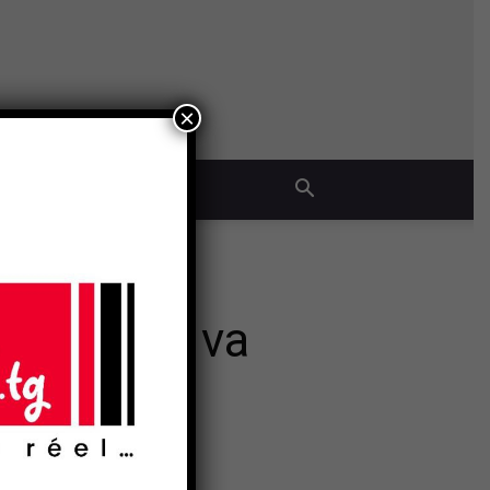
×
QUE
 : ce que va
- Publicité -