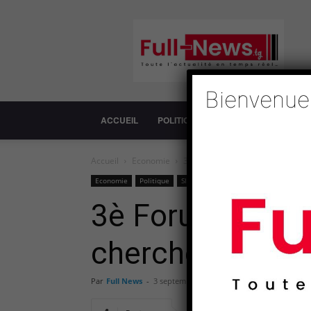
Full-
News
Bienvenue
ACCUEIL
POLITIQUE
SOCIÉTÉ
ECONOM
Accueil
Economie
3è Forum de coopération Afrique-
Economie
Politique
Slide
3è Forum de coo
chercher le Tog
Par
Full News
-
3 septembre 2018