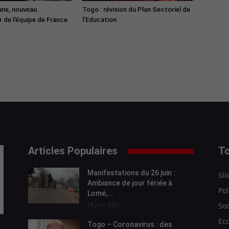
ane, nouveau
Togo : révision du Plan Sectoriel de
 de l’équipe de France
l’Education
Articles Populaires
To
Manifestations du 26 juin :
Sli
Ambiance de jour fériée à
Pol
Lomé,...
26 juin 2025
Soc
Ec
Togo – Coronavirus : des