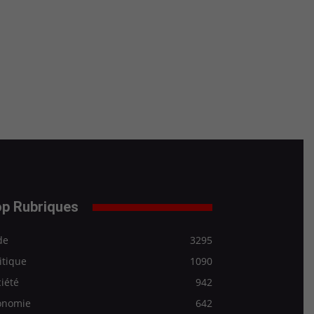
p Rubriques
de
3295
itique
1090
iété
942
onomie
642