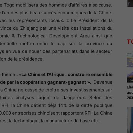
le Togo mobilisera des hommes d’affaires à sa cause.
 l’un des plus beau succès économiques de la Chine.
ec les représentants locaux. « Le Président de la
ince du Zhiejang par une visite des installations du
omic & Technological Development Area ainsi que
T
identielle mettra enfin le cap sur la province du
 en vue de nouer des partenariats dans le secteur
ion de la présidence.
 thème : «
La Chine et l’Afrique : construire ensemble
Sli
ide par la coopération gagnant-gagnant ».
Devenue
Ele
 la Chine ne cesse de croître ses investissements sur
acc
taines analyses jugent de dangereux. Selon des
203
 RFI, la Chine détient déjà 14% de la dette publique
10.000 entreprises chinoisent rapportent RFI. La Chine
ures, la technologie, la manufacture de base etc…