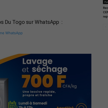
Pol
Rec
CEN
rep
fos Du Togo sur WhatsApp :
îne WhatsApp