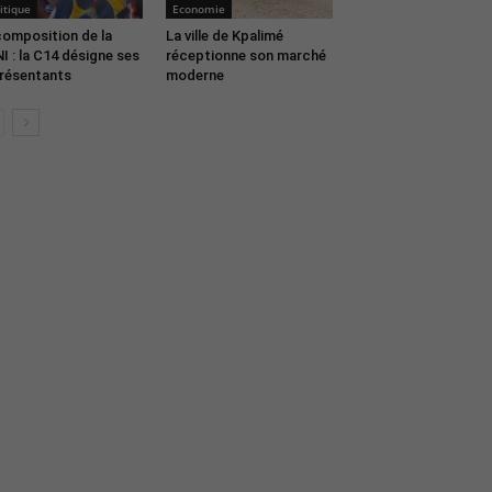
itique
Economie
omposition de la
La ville de Kpalimé
I : la C14 désigne ses
réceptionne son marché
résentants
moderne