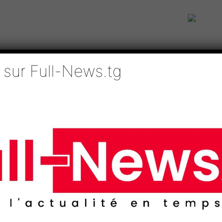
 sur Full-News.tg
IE
TECHNOLOGIES
EDUCATION
SPORTS
MÉDIAS
AFRI
Chine : ce que va chercher le Togo
pération Afrique-Chine
o