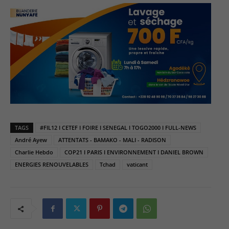
TAGS
#FIL12 Ι CETEF Ι FOIRE Ι SENEGAL Ι TOGO2000 Ι FULL-NEWS
André Ayew
ATTENTATS - BAMAKO - MALI - RADISON
Charlie Hebdo
COP21 I PARIS I ENVIRONNEMENT I DANIEL BROWN
ENERGIES RENOUVELABLES
Tchad
vaticant