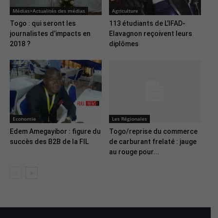
Médias>Actualités des médias
Agriculture
Togo : qui seront les
113 étudiants de L’IFAD-
journalistes d’impacts en
Elavagnon reçoivent leurs
2018 ?
diplômes
Economie
Les Régionales
Edem Amegayibor : figure du
Togo/reprise du commerce
succès des B2B de la FIL
de carburant frelaté : jauge
au rouge pour...