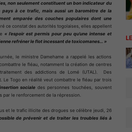
ies, non seulement constituent un bon indicateur du
e pays à ce trafic, mais aussi un baromètre de la
lement emparée des couches populaires dont une
ré ce constat des autorités togolaises, elles appellent
ue
« l’espoir est permis pour peu qu’une intense et
L
nne refréner le flot incessant de toxicomanes… »
urnée, le ministre Damehame a rappelé les actions
ombattre le fléau, notamment la création de centres
 traitement des addictions de Lomé (UTAL). Des
et. Le Togo en réalité veut combattre le fléau par trois
éinsertion sociale
des personnes touchées, souvent
 par le renforcement de la répression.
us et le trafic illicite des drogues se célèbre jeudi, 26
ossible de prévenir et de traiter les troubles liés à