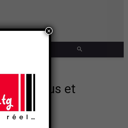
×
QUE
ntre l’abus et
adopte une