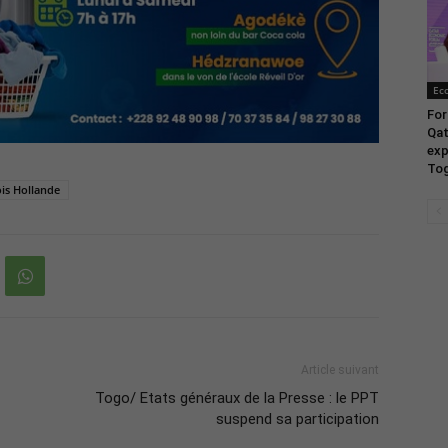
Ec
For
Qat
exp
Tog
is Hollande
Article suivant
Togo/ Etats généraux de la Presse : le PPT
suspend sa participation