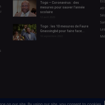
Ec
Togo – Coronavirus : des
n
mesures pour sauver l’année
Afr
u
scolaire
Séc
12 avril 2020
Sa
Togo : les 10 mesures de Faure
Les
Gnassingbé pour faire face...
Mé
16 septembre 2022
s