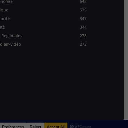
onomie
642
ique
579
urité
347
nté
344
 Régionales
278
dias>Vidéo
272