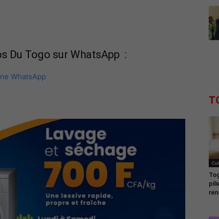
fos Du Togo sur WhatsApp :
îne WhatsApp
T
Cul
Tog
pil
ren