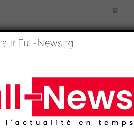
 sur Full-News.tg
IE
TECHNOLOGIES
EDUCATION
SPORTS
MÉDIAS
AFRI
te contre l’abus et le trafic illicite des...
ternationale de lutte co
e des drogues : le Togo 
 volets !