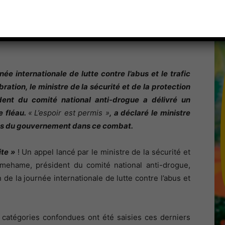
née internationale de lutte contre l’abus et le trafic
bration, le ministre de la sécurité et de la protection
dent du comité national anti-drogue a délivré un
e fléau.
«
L’espoir est permis »
, a déclaré le ministre
es du gouvernement dans ce combat.
ite »
! Un appel lancé par le ministre de la sécurité et
Damehame, président du comité national anti-drogue,
de la journée internationale de lutte contre l’abus et
s catégories confondues ont été saisies ces derniers