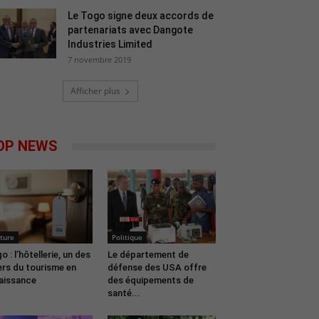
Le Togo signe deux accords de
partenariats avec Dangote
Industries Limited
7 novembre 2019
Afficher plus
OP NEWS
ture
Politique
o : l’hôtellerie, un des
Le département de
iers du tourisme en
défense des USA offre
aissance
des équipements de
santé...