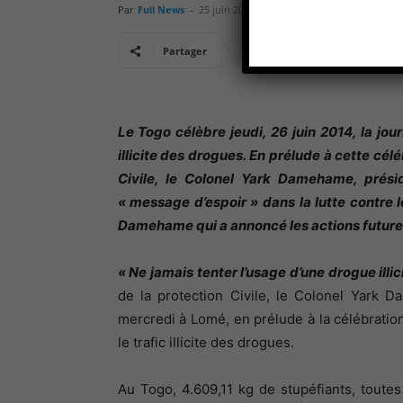
Par
Full News
-
25 juin 2014
Partager
Le Togo célèbre jeudi, 26 juin 2014, la jour
illicite des drogues. En prélude à cette célé
Civile, le Colonel Yark Damehame, prési
« message d’espoir » dans la lutte contre l
Damehame qui a annoncé les actions futur
« Ne jamais tenter l’usage d’une drogue illic
de la protection Civile, le Colonel Yark 
mercredi à Lomé, en prélude à la célébration 
le trafic illicite des drogues.
Au Togo, 4.609,11 kg de stupéfiants, toute