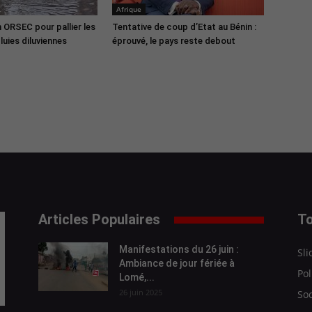
Afrique
n ORSEC pour pallier les
Tentative de coup d’Etat au Bénin :
uies diluviennes
éprouvé, le pays reste debout
Articles Populaires
To
Manifestations du 26 juin :
Sli
Ambiance de jour fériée à
Pol
Lomé,...
26 juin 2025
Soc