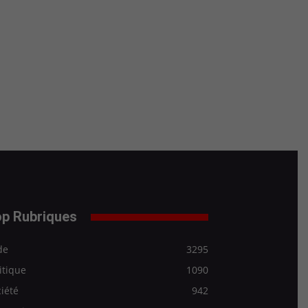
p Rubriques
de
3295
itique
1090
iété
942