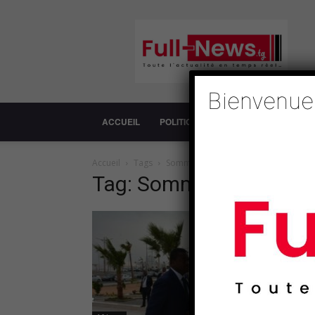
Full-
News
Bienvenue
ACCUEIL
POLITIQUE
SOCIÉTÉ
ECONOM
Accueil
Tags
Sommet
Tag: Sommet