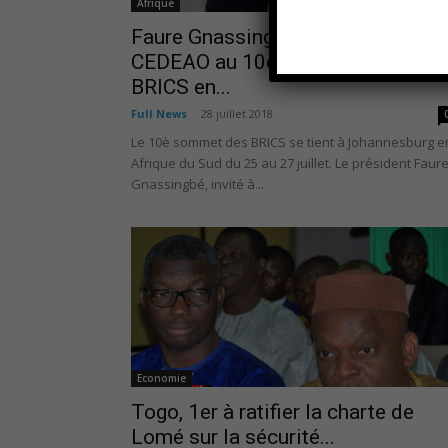
Afrique
Faure Gnassingbé porte la
CEDEAO au 10ème sommet des
BRICS en...
Full News
-
28 juillet 2018
Le 10è sommet des BRICS se tient à Johannesburg e
Afrique du Sud du 25 au 27 juillet. Le président Faur
Gnassingbé, invité à...
Economie
Togo, 1er à ratifier la charte de
Lomé sur la sécurité...