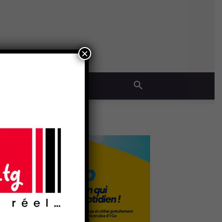
×
QUE
- Publicité -