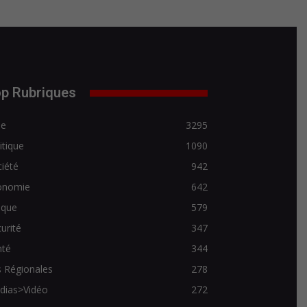
p Rubriques
de
3295
itique
1090
iété
942
onomie
642
ique
579
urité
347
nté
344
 Régionales
278
dias>Vidéo
272