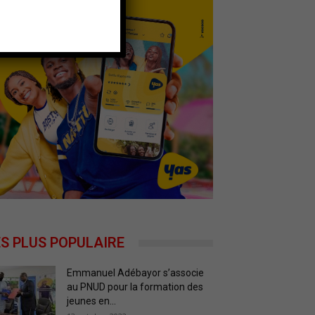
ES PLUS POPULAIRE
Emmanuel Adébayor s’associe
au PNUD pour la formation des
jeunes en...