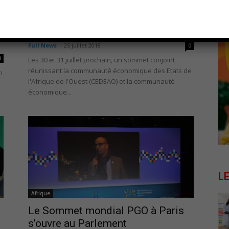
Afrique
CEDEAO-CEEAC : l’ultime rendez-
vous de Lomé ?
Full News
-
25 juillet 2018
0
0
Les 30 et 31 juillet prochain, un sommet conjoint
réunissant la communauté économique des Etats de
n
l'Afrique de l'Ouest (CEDEAO) et la communauté
e
économique...
L
Afrique
Le Sommet mondial PGO à Paris
s’ouvre au Parlement