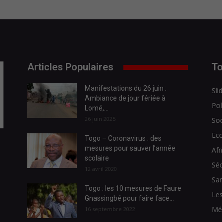
Articles Populaires
To
Manifestations du 26 juin :
Sli
Ambiance de jour fériée à
Pol
Lomé,...
26 juin 2025
Soc
Ec
Togo – Coronavirus : des
mesures pour sauver l’année
Afr
scolaire
Séc
12 avril 2020
Sa
Togo : les 10 mesures de Faure
Les
Gnassingbé pour faire face...
Mé
16 septembre 2022