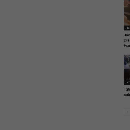
Fla
Jac
pré
Fra
Ec
Tgf
ent