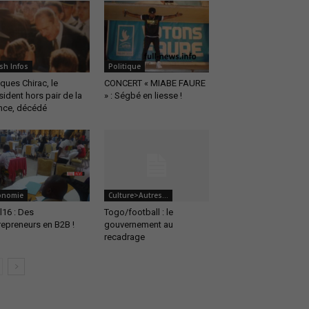
sh Infos
Politique
ques Chirac, le
CONCERT « MIABE FAURE
sident hors pair de la
» : Ségbé en liesse !
nce, décédé
onomie
Culture>Autres...
il16 : Des
Togo/football : le
repreneurs en B2B !
gouvernement au
recadrage