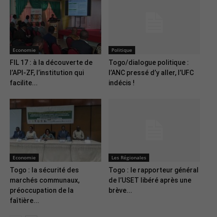
Economie
Politique
FIL 17 : à la découverte de
Togo/dialogue politique :
l’API-ZF, l’institution qui
l’ANC pressé d’y aller, l’UFC
facilite...
indécis !
Economie
Les Régionales
Togo : la sécurité des
Togo : le rapporteur général
marchés communaux,
de l’USET libéré après une
préoccupation de la
brève...
faîtière...