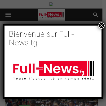
×
Accueil
Economie
Bienvenue sur Full-
Economie
Politique
Slide
Société
L’administration togolaise en
News.tg
réseau
Par
Full News
-
24 avril 2017