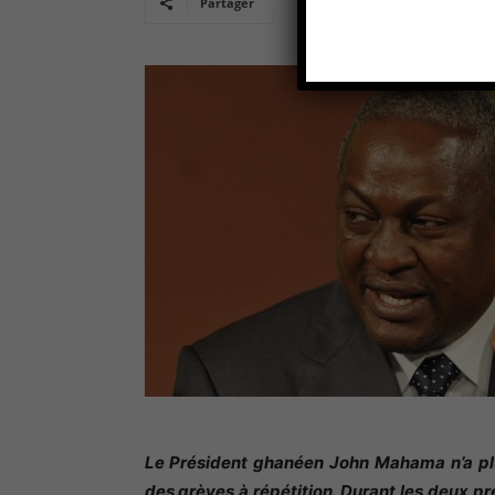
Partager
Le Président ghanéen John Mahama n’a pl
des grèves à répétition. Durant les deux p