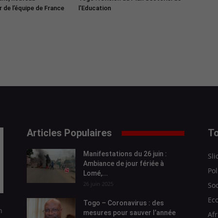
 de l’équipe de France
l’Education
Articles Populaires
To
Manifestations du 26 juin :
Sli
Ambiance de jour fériée à
Pol
Lomé,...
26 juin 2025
Soc
Ec
Togo – Coronavirus : des
n
mesures pour sauver l’année
Afr