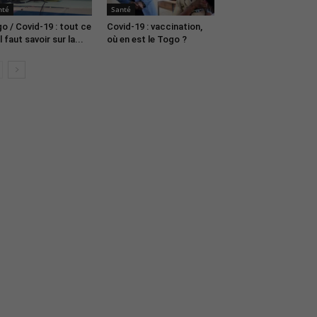
nté
Santé
o / Covid-19 : tout ce
Covid-19 : vaccination,
l faut savoir sur la...
où en est le Togo ?