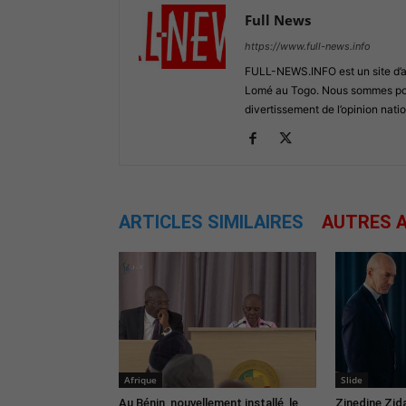
Full News
https://www.full-news.info
FULL-NEWS.INFO est un site d’act
Lomé au Togo. Nous sommes posi
divertissement de l’opinion natio
ARTICLES SIMILAIRES
AUTRES A
Afrique
Slide
Au Bénin, nouvellement installé, le
Zinedine Zid