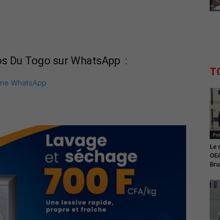
fos Du Togo sur WhatsApp :
T
îne WhatsApp
Pol
Le 
OEA
Bru