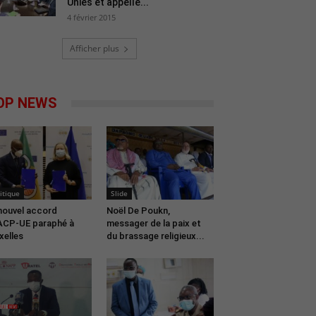
Unies et appelle...
4 février 2015
Afficher plus
OP NEWS
itique
Slide
nouvel accord
Noël De Poukn,
CP-UE paraphé à
messager de la paix et
xelles
du brassage religieux...