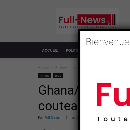
Full-
News
Bienvenue
ACCUEIL
POLITIQUE
SOCIÉTÉ
ECONOM
Accueil
Afrique
Ghana/grogne sociale : « cabri mort 
Afrique
Slide
Ghana/grogne soc
couteau ». Joh
Par
Full News
-
13 mars 2015