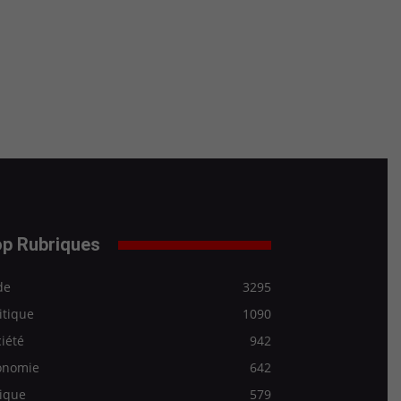
p Rubriques
de
3295
itique
1090
iété
942
onomie
642
ique
579