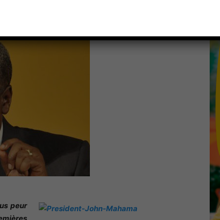
us peur
remières