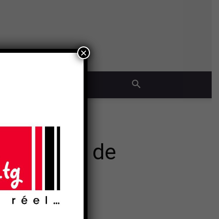
×
QUE
a pas peur de
- Publicité -