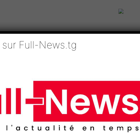
 sur Full-News.tg
IE
TECHNOLOGIES
EDUCATION
SPORTS
MÉDIAS
AFRI
n’a pas peur de couteau »....
iale : « cabri mort n’
n Mahama