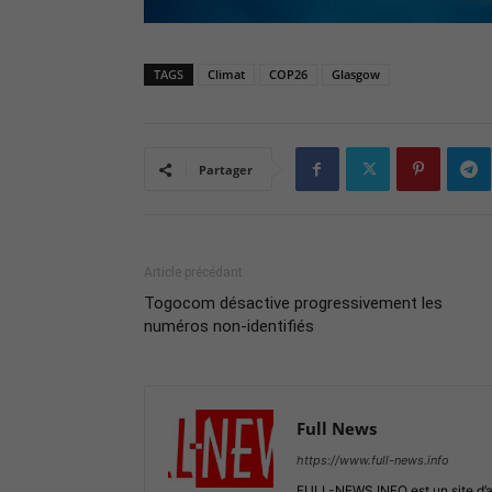
TAGS
Climat
COP26
Glasgow
Partager
Article précédant
Togocom désactive progressivement les
numéros non-identifiés
Full News
https://www.full-news.info
FULL-NEWS.INFO est un site d’act