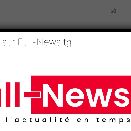
 sur Full-News.tg
IE
TECHNOLOGIES
EDUCATION
SPORTS
MÉDIAS
AFRI
 l’action en faveur du climat
w, l’appel à l’action en