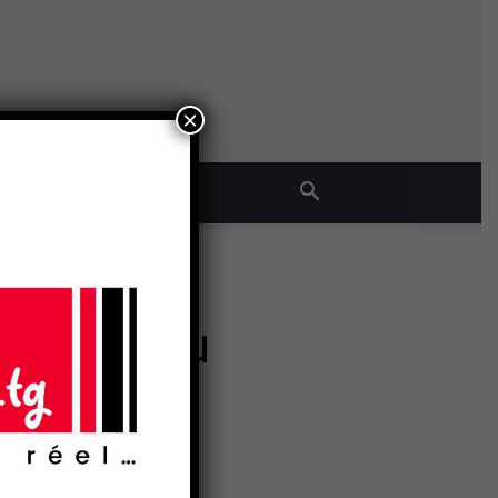
×
QUE
 faveur du
- Publicité -