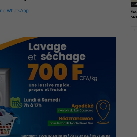
Cul
îne WhatsApp
Eco
bie