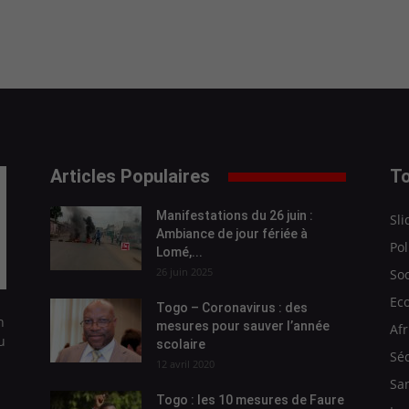
Articles Populaires
To
Manifestations du 26 juin :
Sli
Ambiance de jour fériée à
Pol
Lomé,...
26 juin 2025
Soc
Ec
Togo – Coronavirus : des
n
mesures pour sauver l’année
Afr
u
scolaire
Séc
12 avril 2020
Sa
Togo : les 10 mesures de Faure