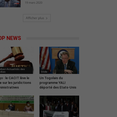
19 mars 2020
Afficher plus
OP NEWS
dias>Actualités des
dias
Slide
o : le CACIT lève le
Un Togolais du
le sur les juridictions
programme YALI
inistratives
déporté des Etats-Unis