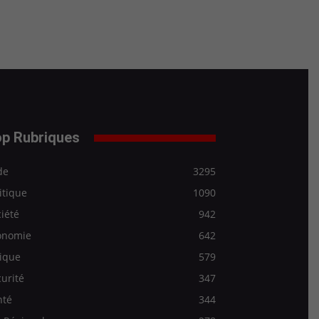
p Rubriques
de
3295
itique
1090
iété
942
onomie
642
ique
579
urité
347
nté
344