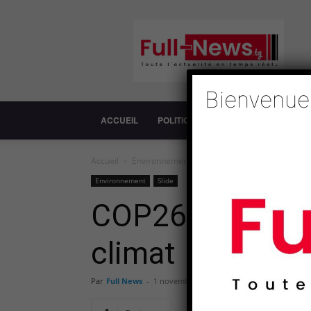
Full-
News
Bienvenue
ACCUEIL
POLITIQUE
SOCIÉTÉ
ECONOM
Accueil
Environnement
COP26 : à Glasgow, l’appel à
Environnement
Slide
COP26 : à Glasgo
climat
Par
Full News
-
1 novembre 2021