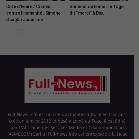
Côte d’Ivoire / Crimes
Sommet de Lomé : le Togo
contre l’humanité : Simone
dit ‘’merci’’ à Dieu
Gbagbo acquittée
Full-News.info est un site d’actualités diffusé en français,
créé en janvier 2012 et basé à Lomé au Togo. Il est édité
par L'Africaine des Services Média et Coommunication
(ASMECOM) Sarl u. Full-news.info est enregistré à la Haac