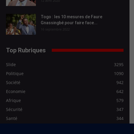
12 avril 2020
Togo : les 10 mesures de Faure
Gnassingbé pour faire face...
16 septembre 2022
Top Rubriques
Slide
3295
Politique
1090
Société
942
Economie
642
Afrique
579
Sécurité
347
Santé
344
Les Régionales
278