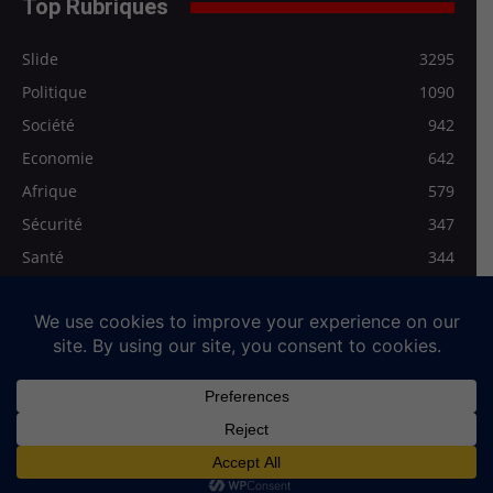
Top Rubriques
Slide
3295
Politique
1090
Société
942
Economie
642
Afrique
579
Sécurité
347
Santé
344
Les Régionales
278
Médias>Vidéo
272
Qui sommes-nous
Mentions légales
Contact
© Full-News, tous droits réservés. Siège de la Rédaction : 2,Rue Kadja
Anani Santos. Lomé-Togo