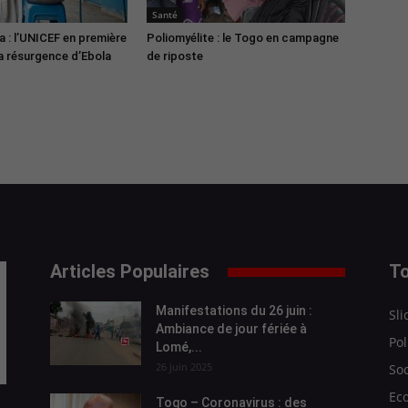
Santé
: l’UNICEF en première
Poliomyélite : le Togo en campagne
la résurgence d’Ebola
de riposte
Articles Populaires
To
Manifestations du 26 juin :
Sli
Ambiance de jour fériée à
Pol
Lomé,...
26 juin 2025
Soc
Ec
Togo – Coronavirus : des