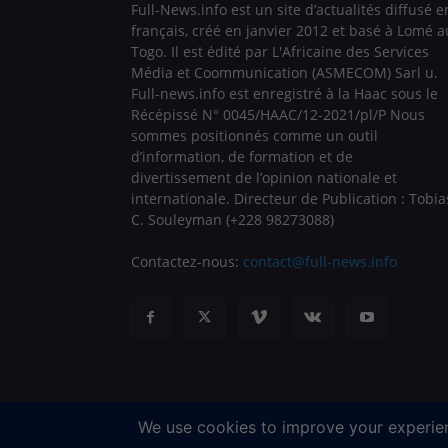
Full-News.info est un site d’actualités diffusé e
français, créé en janvier 2012 et basé à Lomé a
Togo. Il est édité par L'Africaine des Services
Média et Coommunication (ASMECOM) Sarl u.
Full-news.info est enregistré à la Haac sous le
Récépissé N° 0045/HAAC/12-2021/pl/P Nous
sommes positionnés comme un outil
d’information, de formation et de
divertissement de l’opinion nationale et
internationale. Directeur de Publication : Tobia
C. Souleyman (+228 98273088)
Contactez-nous:
contact@full-news.info
© Full-News, tous droits réservés. Siège de la Rédaction