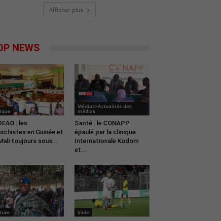
Afficher plus
OP NEWS
Médias>Actualités des
ique
médias
EAO : les
Santé : le CONAPP
schistes en Guinée et
épaulé par la clinique
Mali toujours sous...
Internationale Kodom
et...
ture
Slide