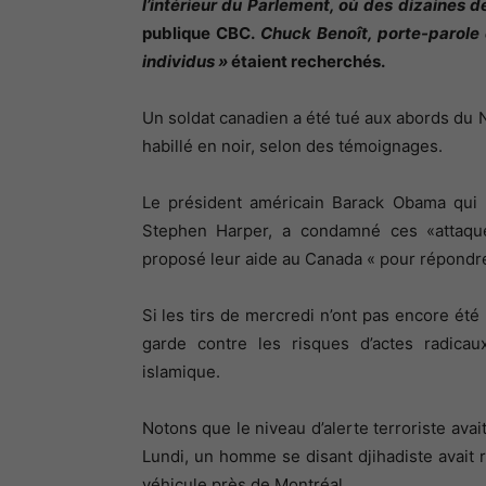
l’intérieur du Parlement, où des dizaines d
publique CBC.
Chuck Benoît, porte-parole 
individus »
étaient recherchés.
Un soldat canadien a été tué aux abords du
habillé en noir, selon des témoignages.
Le président américain Barack Obama qui s
Stephen Harper, a condamné ces «attaque
proposé leur aide au Canada « pour répondre
Si les tirs de mercredi n’ont pas encore ét
garde contre les risques d’actes radicaux
islamique.
Notons que le niveau d’alerte terroriste ava
Lundi, un homme se disant djihadiste avait r
véhicule près de Montréal.