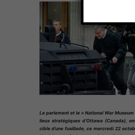
Le parlement et le
« National War Museum
lieux stratégiques d’Ottawa (Canada), on
cible d’une fusillade, ce mercredi 22 octob