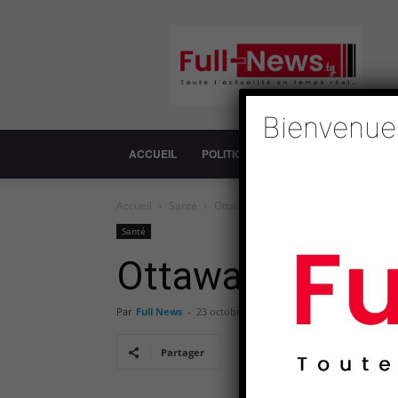
Full-
News
Bienvenue
ACCUEIL
POLITIQUE
SOCIÉTÉ
ECONOM
Accueil
Santé
Ottawa, cible d’une fusillade meurtri
Santé
Ottawa, cible d’
Par
Full News
-
23 octobre 2014
Partager