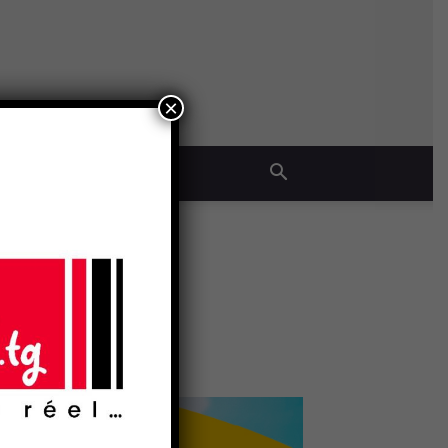
×
QUE
e
- Publicité -