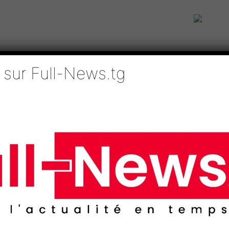
 sur Full-News.tg
IE
TECHNOLOGIES
EDUCATION
SPORTS
MÉDIAS
AFRI
ère
une fusillade meurtrièr