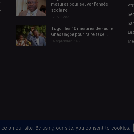
n
mesures pour sauver l’année
Afr
u
scolaire
Séc
12 avril 2020
Sa
Togo : les 10 mesures de Faure
Les
Gnassingbé pour faire face...
Mé
16 septembre 2022
s
 : 2,Rue Kadja Anani Santos. Lomé-Togo