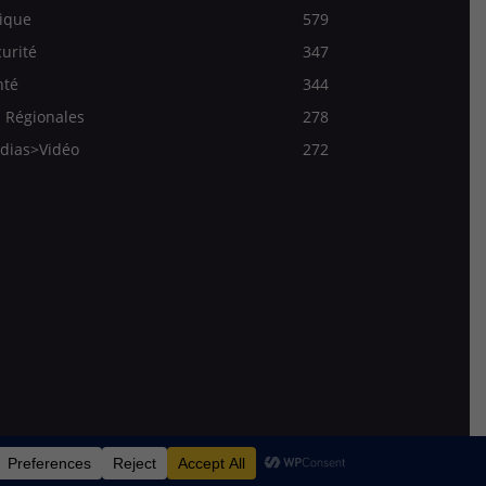
ique
579
urité
347
nté
344
 Régionales
278
dias>Vidéo
272
Qui sommes-nous
Mentions légales
Contact