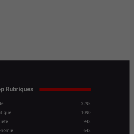
p Rubriques
de
3295
itique
1090
iété
942
onomie
642