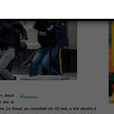
 »
, d
eux
t été la
re. Le tireur, un canadien de 32 ans, a été abattu à