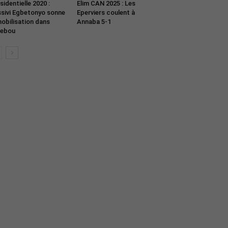
sidentielle 2020 :
Elim CAN 2025 : Les
sivi Egbetonyo sonne
Eperviers coulent à
mobilisation dans
Annaba 5-1
kebou