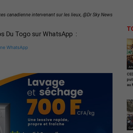
ces canadienne intervenant sur les lieux, @Dr Sky News
T
fos Du Togo sur WhatsApp :
îne WhatsApp
Afr
CED
put
au 
Cul