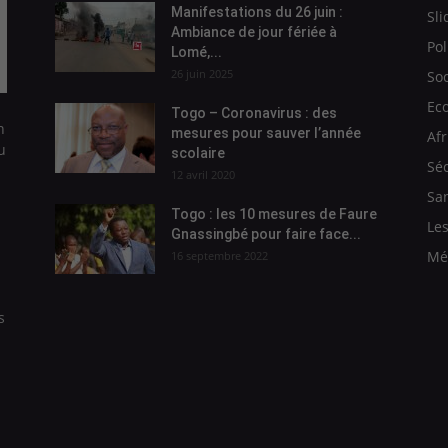
Manifestations du 26 juin :
Sli
Ambiance de jour fériée à
Pol
Lomé,...
26 juin 2025
Soc
Ec
Togo – Coronavirus : des
n
mesures pour sauver l’année
Afr
u
scolaire
Séc
12 avril 2020
Sa
Togo : les 10 mesures de Faure
Les
Gnassingbé pour faire face...
Mé
16 septembre 2022
s