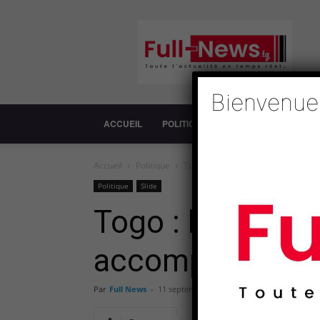
Full-
News
Bienvenue
ACCUEIL
POLITIQUE
SOCIÉTÉ
ECONOM
Accueil
Politique
Togo : le comité de suivi de la CE
Politique
Slide
Togo : le comit
accompagner la
Par
Full News
-
11 septembre 2018