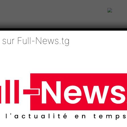
 sur Full-News.tg
IE
TECHNOLOGIES
EDUCATION
SPORTS
MÉDIAS
AFRI
DEAO va accompagner la...
é de suivi de la CEDEAO
 CENI