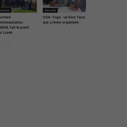
onomie
Sécurité
formes
USA-Togo : un bloc face
munautaires :
aux crimes organisés
EMOA fait le point
c Lomé