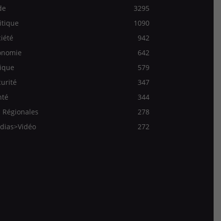
de
3295
itique
1090
iété
942
onomie
642
ique
579
urité
347
nté
344
 Régionales
278
dias>Vidéo
272