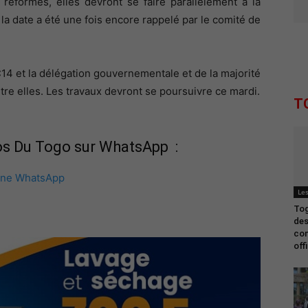
réformes, elles devront se faire parallèlement à la
la date a été une fois encore rappelé par le comité de
 C14 et la délégation gouvernementale et de la majorité
ntre elles. Les travaux devront se poursuivre ce mardi.
T
fos Du Togo sur WhatsApp :
îne WhatsApp
Les
Tog
des
com
off