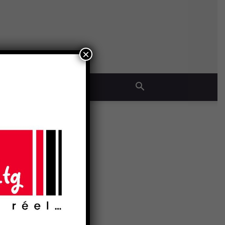
×
QUE
 va
- Publicité -