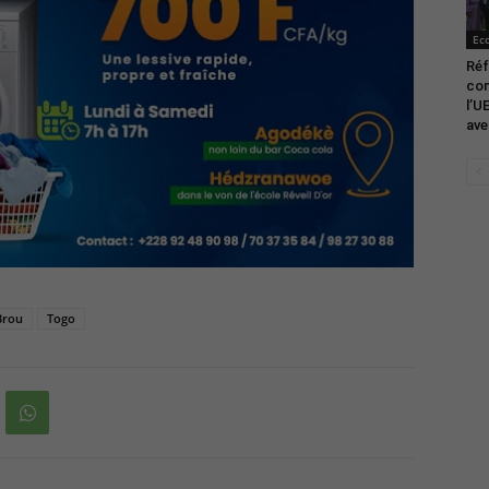
Ec
Ré
com
l’U
ave
Brou
Togo