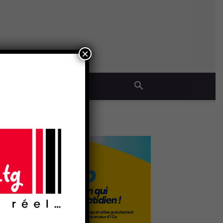
×
QUE
- Publicité -