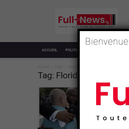
Full-
News
Bienvenue
ACCUEIL
POLITIQUE
SOCIÉTÉ
ECONOM
Accueil
Tags
Floride
Tag: Floride