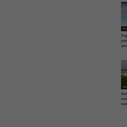
Po
Tog
pré
ann
Sli
Aut
con
mul