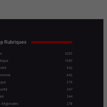
p Rubriques
de
3295
itique
1090
iété
942
onomie
642
ique
579
urité
347
nté
344
 Régionales
278