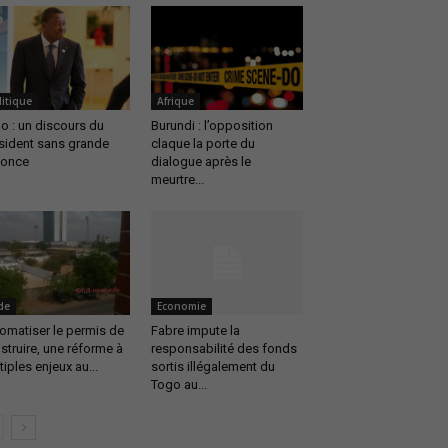
litique
Afrique
o : un discours du
Burundi : l’opposition
sident sans grande
claque la porte du
once
dialogue après le
meurtre...
de
Economie
omatiser le permis de
Fabre impute la
struire, une réforme à
responsabilité des fonds
tiples enjeux au...
sortis illégalement du
Togo au...