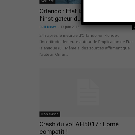
Sécurité
Orlando : Etat Islamique est-il
l’instigateur du crime ?
Full News
-
13 juin 2016
24h après le meurtre d’Orlando -en Floride-,
l’incertitude demeure autour de l’implication de Etat
Islamique (EI). Même si des sources affirment que
l’auteur, Omar...
Non classé
Crash du vol AH5017 : Lomé
compatit !