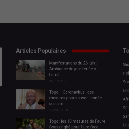
Articles Populaires
To
Manifestations du 26 juin :
Sli
Ambiance de jour fériée à
Pol
Lomé,...
26 juin 2025
Soc
Ec
Togo – Coronavirus : des
mesures pour sauver l’année
Afr
scolaire
Séc
12 avril 2020
Sa
Togo : les 10 mesures de Faure
Les
Gnassingbé pour faire face...