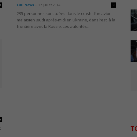
Full News
-
17 juillet 2014
0
0
295 personnes sont tuées dans le crash d’un avion
malaisien jeudi après-midi en Ukraine, dans l’est à la
.
frontière avec la Russie. Les autorités...
0
T
t