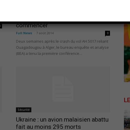
Sécurité
Crash du vol AH 5017 :
l’identification des victimes va
commencer
0
Full News
-
7 août 2014
0
Deux semaines après le crash du vol AH 5017 reliant
Ouagadougou à Alger, le bureau enquête et analyse
(BEA) a tenu la première conférence...
L
Sécurité
Ukraine : un avion malaisien abattu
fait au moins 295 morts