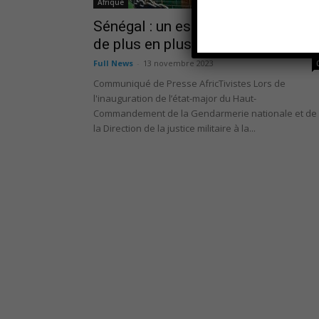
Afrique
Sénégal : un espace civique virtuel
de plus en plus obstrué...
Full News
-
13 novembre 2023
Communiqué de Presse AfricTivistes Lors de
l'inauguration de l’état-major du Haut-
Commandement de la Gendarmerie nationale et de
la Direction de la justice militaire à la...