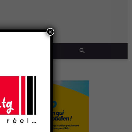
×
QUE
- Publicité -