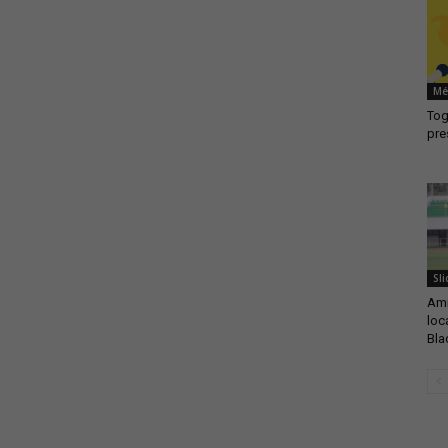
Mé
Togo
pre
Sli
Ami
loc
Bla