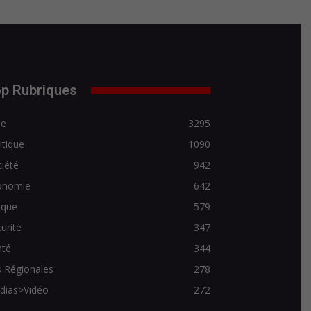
p Rubriques
de
3295
itique
1090
iété
942
onomie
642
ique
579
urité
347
nté
344
 Régionales
278
dias>Vidéo
272