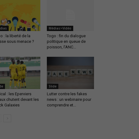
dias
Médias>Vidéo
 : la liberté de la
Togo : fin du dialogue
sse sous menace ?
politique en queue de
poisson, l’ANC...
de
Slide
cal : les Eperviers
Lutter contre les fakes
aux chutent devant les
news : un webinaire pour
ck Galaxies
comprendre et...