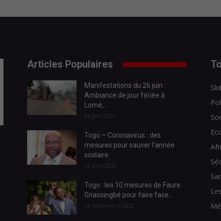
Articles Populaires
To
Manifestations du 26 juin :
Sli
Ambiance de jour fériée à
Pol
Lomé,...
26 juin 2025
Soc
Ec
Togo – Coronavirus : des
mesures pour sauver l’année
Afr
scolaire
Séc
12 avril 2020
Sa
Togo : les 10 mesures de Faure
Les
Gnassingbé pour faire face...
Mé
16 septembre 2022