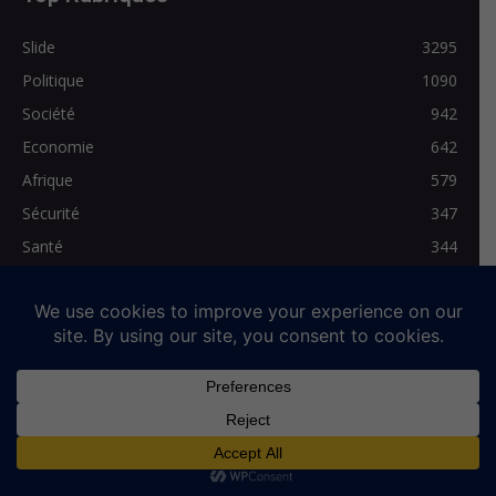
Slide
3295
Politique
1090
Société
942
Economie
642
Afrique
579
Sécurité
347
Santé
344
Les Régionales
278
Médias>Vidéo
272
Qui sommes-nous
Mentions légales
Contact
© Full-News, tous droits réservés. Siège de la Rédaction : 2,Rue Kadja
Anani Santos. Lomé-Togo