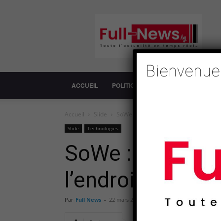
Full-
News
Bienvenue
ACCUEIL
POLITIQUE
SOCIÉTÉ
ECONOM
Accueil
Slide
SoWe : le programme révolutionnaire de
Slide
Technologies
SoWe : le progr
l’endroit de la 
Par
Full News
-
22 mars 2025