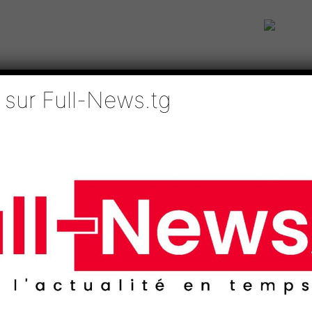
 sur Full-News.tg
IE
TECHNOLOGIES
EDUCATION
SPORTS
MÉDIAS
AFRI
 Yas Togo à l’endroit de la...
amme révolutionnaire d
jeunesse togolaise