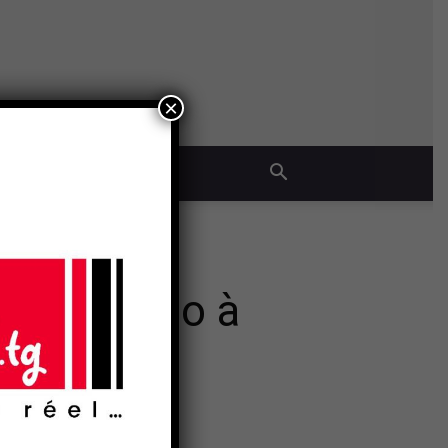
×
QUE
e Yas Togo à
- Publicité -