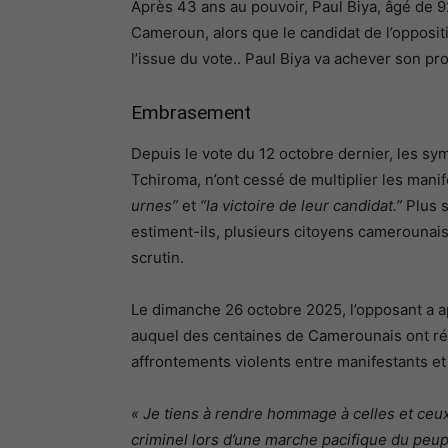
Après 43 ans au pouvoir, Paul Biya, âgé de 9
Cameroun, alors que le candidat de l’opposit
l’issue du vote.. Paul Biya va achever son pr
Embrasement
Depuis le vote du 12 octobre dernier, les sym
Tchiroma, n’ont cessé de multiplier les mani
urnes”
et
“la victoire de leur candidat.”
Plus s
estiment-ils, plusieurs citoyens camerounai
scrutin.
Le dimanche 26 octobre 2025, l’opposant a a
auquel des centaines de Camerounais ont ré
affrontements violents entre manifestants et
« Je tiens à rendre hommage à celles et ceu
criminel lors d’une marche pacifique du peup