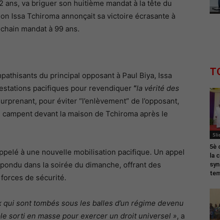
2 ans, va briguer son huitième mandat à la tête du
ion Issa Tchiroma annonçait sa victoire écrasante à
ochain mandat à 99 ans.
T
pathisants du principal opposant à Paul Biya, Issa
festations pacifiques pour revendiquer
“
la vérité des
urprenant, pour éviter “l’enlèvement” de l’opposant,
s campent devant la maison de Tchiroma après le
Sli
5è 
ppelé à une nouvelle mobilisation pacifique. Un appel
la 
pondu dans la soirée du dimanche, offrant des
syn
tem
 forces de sécurité.
x qui sont tombés sous les balles d’un régime devenu
le sorti en masse pour exercer un droit universel »
, a