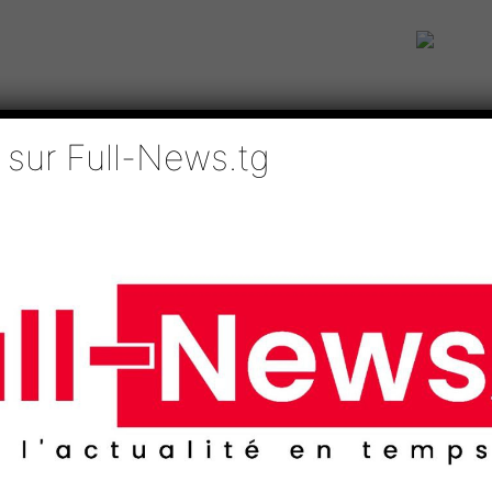
 sur Full-News.tg
IE
TECHNOLOGIES
EDUCATION
SPORTS
MÉDIAS
AFRI
Biya rempile pour un huitième mandat
u Cameroun : Paul Biya
t