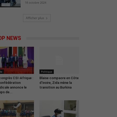
18 octobre 2024
Afficher plus
OP NEWS
de
Politique
congrès CSI-Afrique :
Blaise compaore en Côte
confédération
d’ivoire, Zida mène la
dicale annonce le
transition au Burkina
ps de...