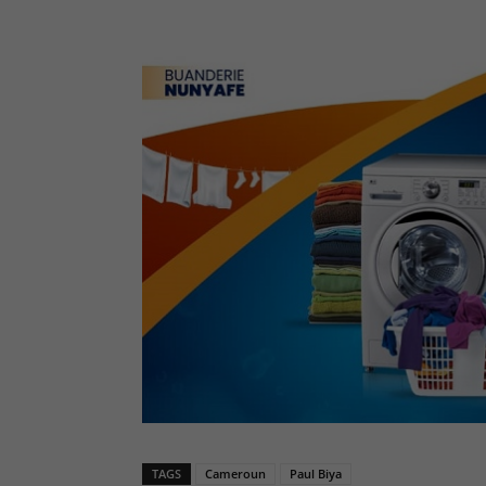
TAGS
Cameroun
Paul Biya