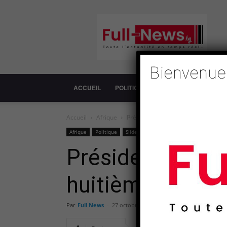
Full-
News
Bienvenue
ACCUEIL
POLITIQUE
SOCIÉTÉ
ECONOM
Accueil
Afrique
Présidentielle au Cameroun : Paul 
Afrique
Politique
Slide
Présidentielle a
huitième manda
Par
Full News
-
27 octobre 2025