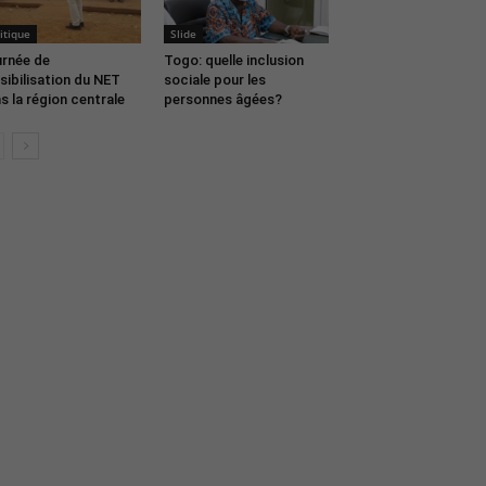
itique
Slide
rnée de
Togo: quelle inclusion
sibilisation du NET
sociale pour les
s la région centrale
personnes âgées?