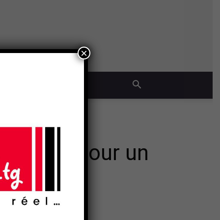
×
QUE
 rempile pour un
- Publicité -