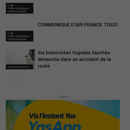
+ de
l’info>Annonce /
communiqué
COMMUNIQUE D’AIR FRANCE TOGO
+ de
l’info>Annonce /
communiqué
Six humoristes togolais fauchés
dimanche dans un accident de la
route
Culture>Autres...
- Publicité -