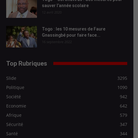
sauver l’année scolaire
12 avril 2020
Togo : les 10 mesures de Faure
Gnassingbé pour faire face...
16 septembre 2022
Top Rubriques
Slide
3295
Politique
1090
Société
942
Economie
642
Afrique
579
Sécurité
347
Santé
344