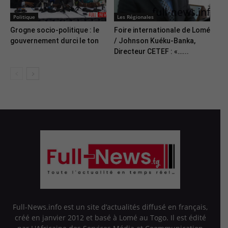
Politique
Les Régionales
Grogne socio-politique : le
Foire internationale de Lomé
gouvernement durci le ton
/ Johnson Kuéku-Banka,
Directeur CETEF : «…...
Full-News.info est un site d’actualités diffusé en français,
créé en janvier 2012 et basé à Lomé au Togo. Il est édité