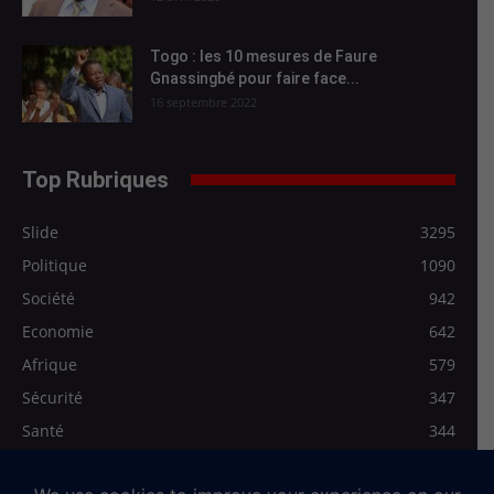
Togo : les 10 mesures de Faure
Gnassingbé pour faire face...
16 septembre 2022
Top Rubriques
Slide
3295
Politique
1090
Société
942
Economie
642
Afrique
579
Sécurité
347
Santé
344
Les Régionales
278