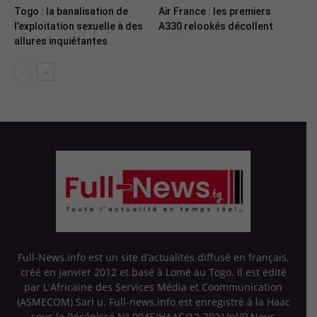
Togo : la banalisation de
Air France : les premiers
l’exploitation sexuelle à des
A330 relookés décollent
allures inquiétantes
Full-News.info est un site d’actualités diffusé en français,
créé en janvier 2012 et basé à Lomé au Togo. Il est édité
par L'Africaine des Services Média et Coommunication
(ASMECOM) Sarl u. Full-news.info est enregistré à la Haac
sous le Récépissé N° 0045/HAAC/12-2021/pl/P Nous