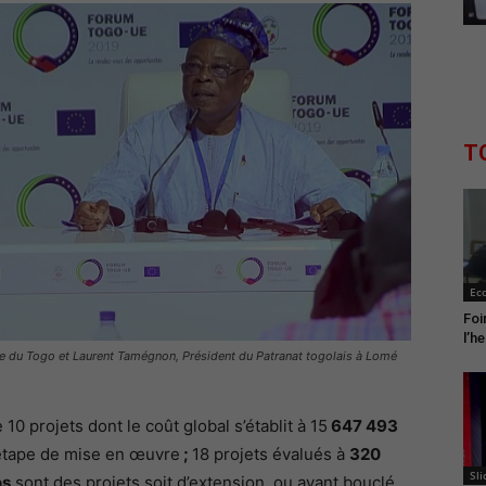
T
Ec
Foi
l’h
 du Togo et Laurent Tamégnon, Président du Patranat togolais à Lomé
 10 projets dont le coût global s’établit à 15
647 493
’étape de mise en œuvre
;
18 projets évalués à
320
Sli
os
sont des projets soit d’extension, ou ayant bouclé