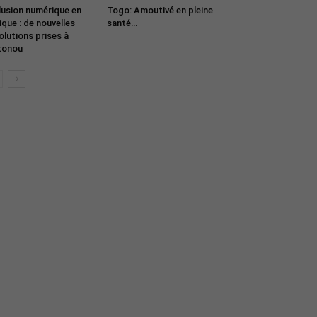
lusion numérique en
Togo: Amoutivé en pleine
ique : de nouvelles
santé…
olutions prises à
tonou