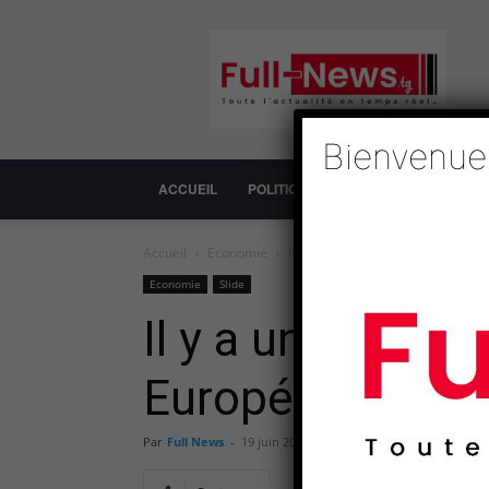
Full-
News
Bienvenue
ACCUEIL
POLITIQUE
SOCIÉTÉ
ECONOM
Accueil
Economie
Il y a un an, le Forum Economiq
Economie
Slide
Il y a un an, l
Européenne
Par
Full News
-
19 juin 2020