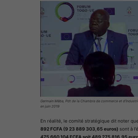
Germain Mêba, Pdt de la Chambre de commerce et d’Industrie
en juin 2019
En réalité, le comité stratégique dit noter que
892 FCFA (9 23 889 303,65 euros)
sont à l
475 660 104 FCFA soit 489 275 816,95 eur