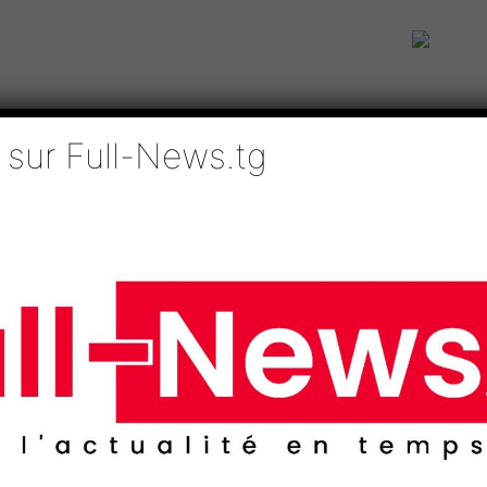
 sur Full-News.tg
IE
TECHNOLOGIES
EDUCATION
SPORTS
MÉDIAS
AFRI
ue Togo-Union Européenne
e Forum Economique Tog