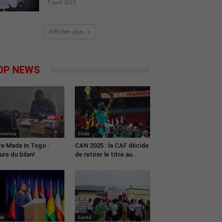
7 avril 2015
Afficher plus
OP NEWS
onomie
Slide
re Made in Togo :
CAN 2025 : la CAF décide
eure du bilan!
de retirer le titre au...
de
Santé