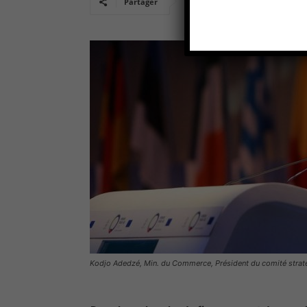
Partager
Kodjo Adedzé, Min. du Commerce, Président du comité straté