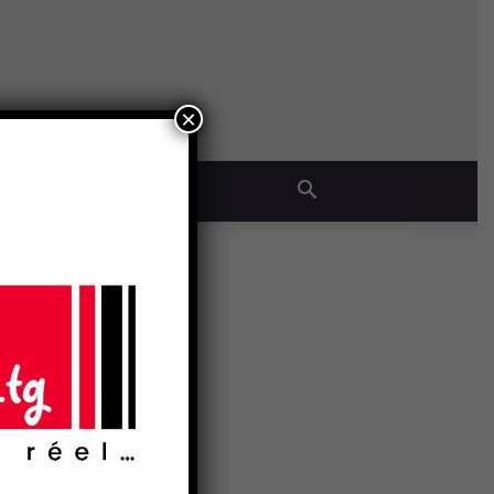
×
QUE
o-Union
- Publicité -