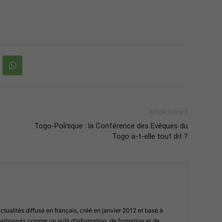
Article suivant
Togo-Politique : la Conférence des Evêques du
Togo a-t-elle tout dit ?
ualités diffusé en français, créé en janvier 2012 et basé à
tionnés comme un outil d’information, de formation et de