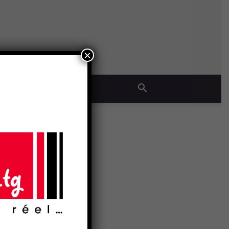
×
QUE
ion de
- Publicité -