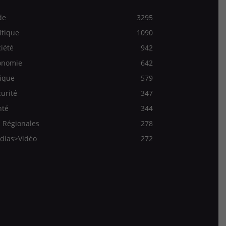
de
3295
itique
1090
iété
942
onomie
642
ique
579
urité
347
nté
344
 Régionales
278
dias>Vidéo
272