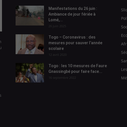
Manifestations du 26 juin :
Sli
Ambiance de jour fériée à
Pol
Lomé,...
26 juin 2025
Soc
Ec
Togo – Coronavirus : des
n
mesures pour sauver l’année
Afr
u
scolaire
Séc
12 avril 2020
Sa
Togo : les 10 mesures de Faure
Les
Gnassingbé pour faire face...
Mé
16 septembre 2022
s