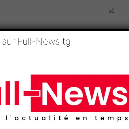
 sur Full-News.tg
IE
TECHNOLOGIES
EDUCATION
SPORTS
MÉDIAS
AFRI
lisation de l’ECOSSOC
 vers l’opérationnalisat