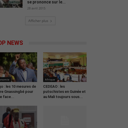
se prononce sur le...
28 avril 2015
Afficher plus
OP NEWS
onomie
Afrique
o : les 10 mesures de
CEDEAO : les
re Gnassingbé pour
putschistes en Guinée et
re face...
au Mali toujours sous...