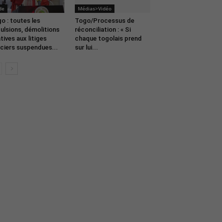
de
Médias>Vidéo
o : toutes les
Togo/Processus de
ulsions, démolitions
réconciliation : « Si
atives aux litiges
chaque togolais prend
ciers suspendues...
sur lui...