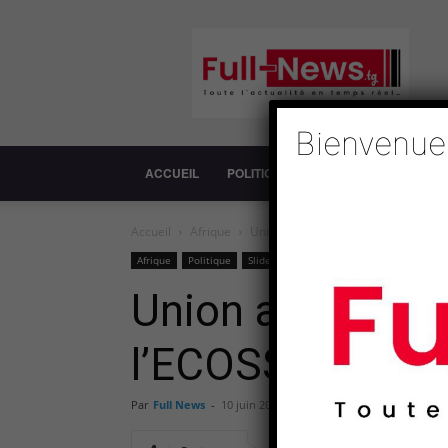
Full-
News
Bienvenue
ACCUEIL
POLITIQUE
SOCIÉTÉ
ECONOM
Accueil
Afrique
Union africaine : vers l’opérationna
Afrique
Politique
Slide
Société
Union africaine :
l’ECOSSOC
Par
Full News
-
10 juin 2016