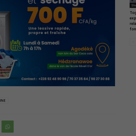
Sli
Tog
exp
rel
fon
INE