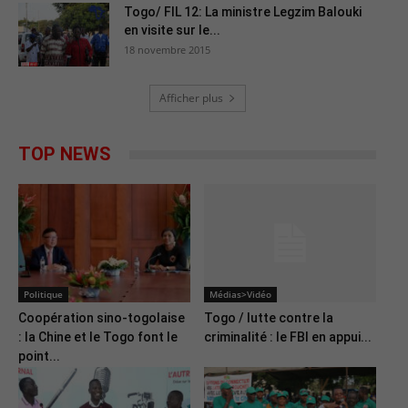
Togo/ FIL 12: La ministre Legzim Balouki
en visite sur le...
18 novembre 2015
Afficher plus
TOP NEWS
Politique
Médias>Vidéo
Coopération sino-togolaise
Togo / lutte contre la
: la Chine et le Togo font le
criminalité : le FBI en appui...
point...