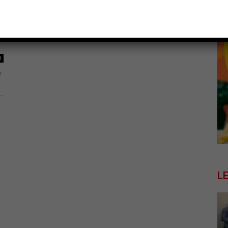
0
m
.
L