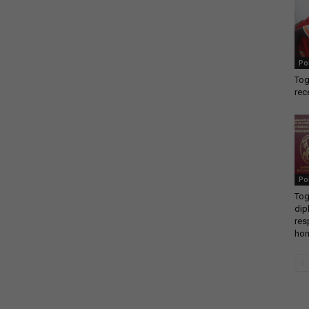
Po
Tog
rec
Po
Tog
dip
res
hom