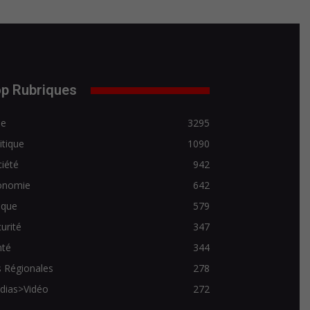
p Rubriques
de
3295
itique
1090
iété
942
onomie
642
ique
579
urité
347
nté
344
 Régionales
278
dias>Vidéo
272