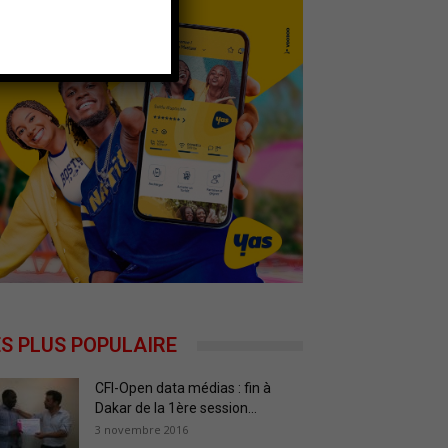
ES PLUS POPULAIRE
CFI-Open data médias : fin à
Dakar de la 1ère session...
3 novembre 2016