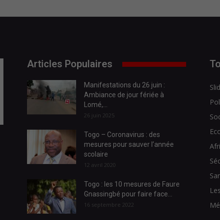
Articles Populaires
To
Manifestations du 26 juin :
Sli
Ambiance de jour fériée à
Pol
Lomé,...
26 juin 2025
Soc
Ec
Togo – Coronavirus : des
mesures pour sauver l’année
Afr
scolaire
Séc
12 avril 2020
Sa
Togo : les 10 mesures de Faure
Les
Gnassingbé pour faire face...
Mé
16 septembre 2022