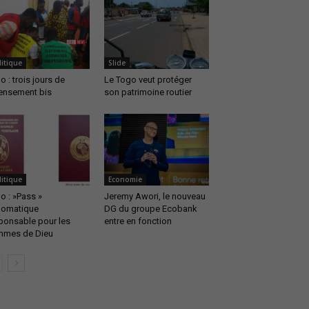
litique
Slide
o : trois jours de
Le Togo veut protéger
ensement bis
son patrimoine routier
litique
Economie
o : »Pass »
Jeremy Awori, le nouveau
lomatique
DG du groupe Ecobank
ponsable pour les
entre en fonction
mes de Dieu