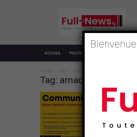
Full-
News
Bienvenue
ACCUEIL
POLITIQUE
SOCIÉTÉ
ECONOM
Accueil
Tags
Arnaque
Tag: arnaque