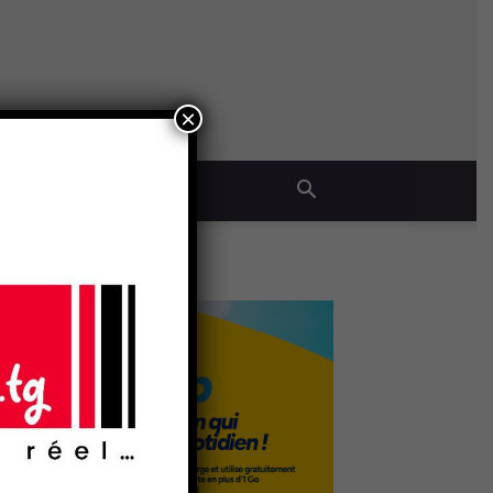
×
QUE
- Publicité -