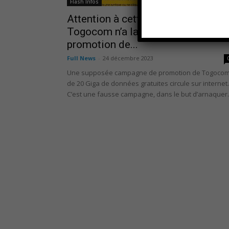
Flash Infos
Attention à cette arnaque :
Togocom n’a lancé aucune
promotion de...
Full News
-
24 décembre 2023
Une supposée campagne de promotion de Togoco
de 20 Giga de données gratuites circule sur internet.
C’est une fausse campagne, dans le but d’arnaquer..