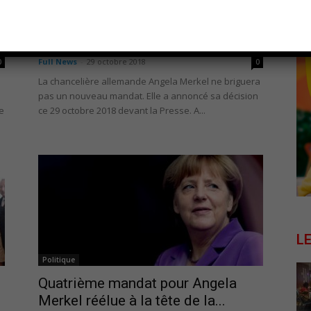
Politique
n
Allemagne : la chancelière Angela
Merkel annonce la fin de sa...
Full News
-
29 octobre 2018
0
0
La chancelière allemande Angela Merkel ne briguera
pas un nouveau mandat. Elle a annoncé sa décision
e
ce 29 octobre 2018 devant la Presse. A...
L
Politique
Quatrième mandat pour Angela
Merkel réélue à la tête de la...