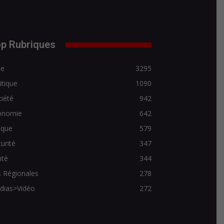
p Rubriques
de
3295
itique
1090
iété
942
onomie
642
ique
579
urité
347
nté
344
 Régionales
278
dias>Vidéo
272