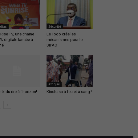
dias
Sécurité
Rise TV, une chaine
Le Togo crée les
% digitale lancée à
mécanismes pour le
mé
SIPAO
Afrique
é, du rire à l’horizon!
Kinshasa à feu et à sang !