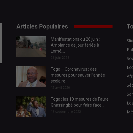
Articles Populaires
To
Manifestations du 26 juin :
Sli
Ambiance de jour fériée à
Pol
Lomé,...
26 juin 2025
Soc
Ec
Togo – Coronavirus : des
mesures pour sauver l’année
Afr
scolaire
Séc
12 avril 2020
Sa
Togo : les 10 mesures de Faure
Les
Gnassingbé pour faire face...
Mé
16 septembre 2022