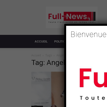
Full-
News
Bienvenue
ACCUEIL
POLITIQUE
SOCIÉTÉ
ECONOM
Accueil
Tags
Angela Merkel
Tag: Angela Merkel