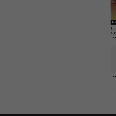
Mé
Sun
100
Lo
Lom