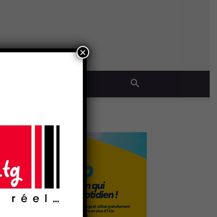
×
QUE
- Publicité -