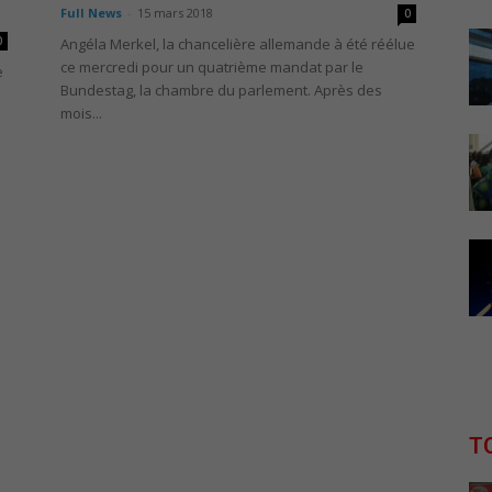
Full News
-
15 mars 2018
0
0
Angéla Merkel, la chancelière allemande à été réélue
ce mercredi pour un quatrième mandat par le
e
Bundestag, la chambre du parlement. Après des
mois...
T