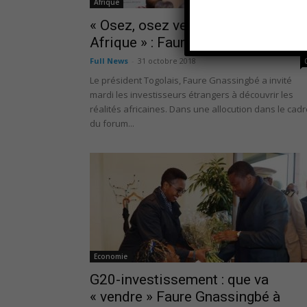
Afrique
« Osez, osez venir, osez investir e
Afrique » : Faure...
Full News
-
31 octobre 2018
Le président Togolais, Faure Gnassingbé a invité
mardi les investisseurs étrangers à découvrir les
réalités africaines. Dans une allocution dans le cadr
du forum...
Economie
G20-investissement : que va
« vendre » Faure Gnassingbé à