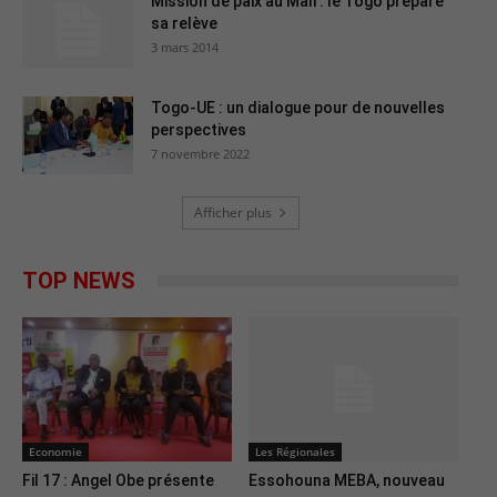
Mission de paix au Mali : le Togo prépare
sa relève
3 mars 2014
Togo-UE : un dialogue pour de nouvelles
perspectives
7 novembre 2022
Afficher plus
TOP NEWS
Economie
Les Régionales
Fil 17 : Angel Obe présente
Essohouna MEBA, nouveau