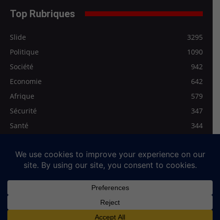
Top Rubriques
Slide
3295
Politique
1090
Société
942
Economie
642
Afrique
579
Sécurité
347
Santé
344
Les Régionales
278
Médias>Vidéo
272
Qui sommes-nous
Mentions légales
Contact
© Full-News, tous droits réservés. Siège de la Rédaction : 2,Rue Kadja