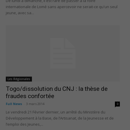
De lundi à dimanche, il est rare de passer à la foire
internationale de Lomé sans apercevoir ne serait-ce qu'un seul
jeune, avec sa...
Les Régionales
Togo/dissolution du CNJ : la thèse de
fraudes confortée
Full News
-
3 mars 2014
0
Le vendredi 21 Février dernier, un arrêté du Ministère du
Développement à la Base, de l’Artisanat, de la Jeunesse et de
l’emploi des Jeunes,...