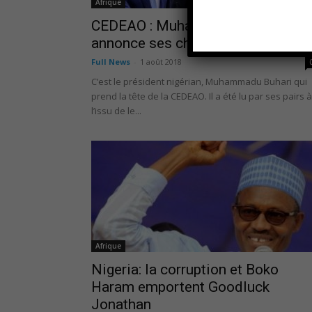
Afrique
CEDEAO : Muhammadu Buhari
annonce ses chantiers
Full News
-
1 août 2018
C’est le président nigérian, Muhammadu Buhari qui
prend la tête de la CEDEAO. Il a été lu par ses pairs à
l’issu de le...
Afrique
Nigeria: la corruption et Boko
Haram emportent Goodluck
Jonathan