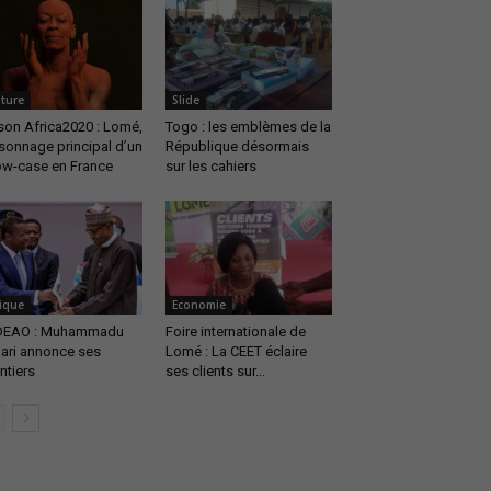
lture
Slide
son Africa2020 : Lomé,
Togo : les emblèmes de la
sonnage principal d’un
République désormais
w-case en France
sur les cahiers
rique
Economie
DEAO : Muhammadu
Foire internationale de
ari annonce ses
Lomé : La CEET éclaire
ntiers
ses clients sur...