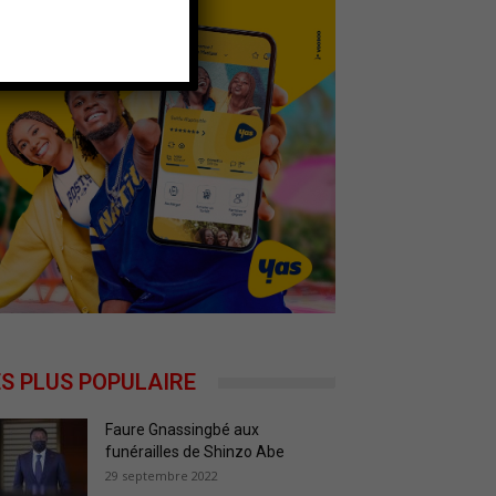
ES PLUS POPULAIRE
Faure Gnassingbé aux
funérailles de Shinzo Abe
29 septembre 2022