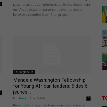
0
La synergie des Compétences par le Développement
en Afrique SCDA, en partenariat avec les USA, a
i
lancé ce 23 octobre à Lomé, un projet...
Les Régionales
Mandela Washington Fellowship
for Young African leaders: 5 des 6
jeunes...
0
T
Full News
-
21 août 2014
0
Revenus à Lomé, après 6 semaines de stage aux