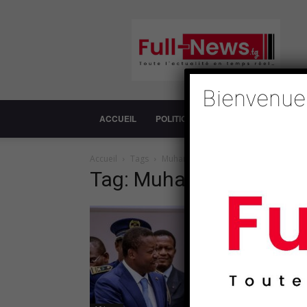
Full-
News
Bienvenue
ACCUEIL
POLITIQUE
SOCIÉTÉ
ECONOM
Accueil
Tags
Muhammadu Buhari
Tag: Muhammadu Buha