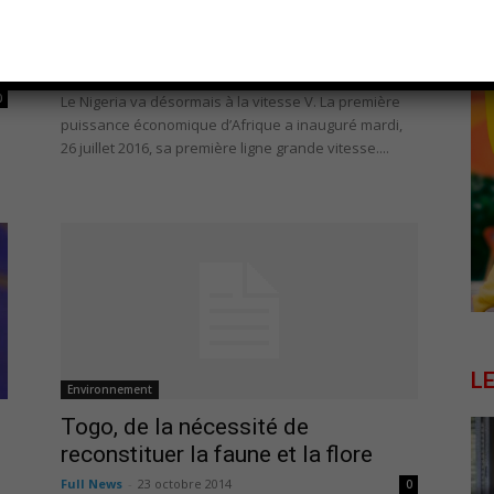
Afrique
Le Nigeria, en grande vitesse
Full News
-
27 juillet 2016
0
0
Le Nigeria va désormais à la vitesse V. La première
puissance économique d’Afrique a inauguré mardi,
26 juillet 2016, sa première ligne grande vitesse....
L
Environnement
Togo, de la nécessité de
reconstituer la faune et la flore
Full News
-
23 octobre 2014
0