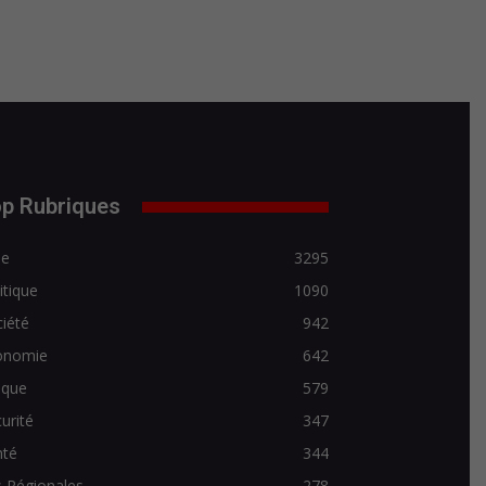
p Rubriques
de
3295
itique
1090
iété
942
onomie
642
ique
579
urité
347
nté
344
 Régionales
278