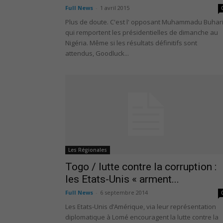
Full News
-
1 avril 2015
Plus de doute. C'est l' opposant Muhammadu Buhar
qui remportent les présidentielles de dimanche au
Nigéria. Même si les résultats définitifs sont
attendus, Goodluck...
Les Régionales
Togo / lutte contre la corruption :
les Etats-Unis « arment...
Full News
-
6 septembre 2014
Les Etats-Unis d’Amérique, via leur représentation
diplomatique à Lomé encouragent la lutte contre la