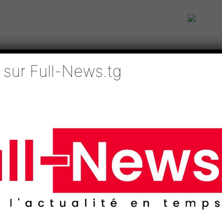
 sur Full-News.tg
IE
TECHNOLOGIES
EDUCATION
SPORTS
MÉDIAS
AFRI
ri