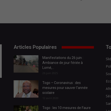
Articles Populaires
To
Manifestations du 26 juin :
Sli
Ambiance de jour fériée à
Pol
Lomé,...
26 juin 2025
Soc
Ec
Togo – Coronavirus : des
mesures pour sauver l’année
Afr
scolaire
Séc
12 avril 2020
Sa
Togo : les 10 mesures de Faure
Les