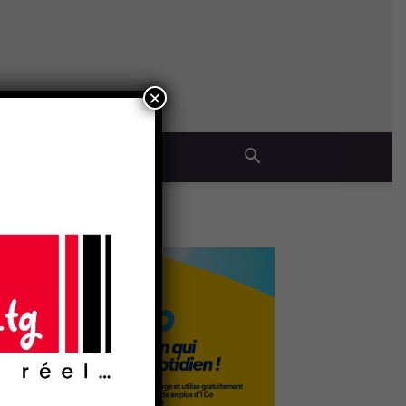
×
QUE
- Publicité -