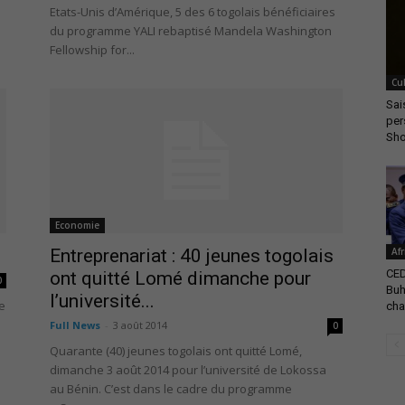
Etats-Unis d’Amérique, 5 des 6 togolais bénéficiaires
du programme YALI rebaptisé Mandela Washington
Fellowship for...
Cu
Sai
per
Sho
Economie
Entreprenariat : 40 jeunes togolais
Af
CE
ont quitté Lomé dimanche pour
0
Buh
l’université...
e
cha
Full News
-
3 août 2014
0
Quarante (40) jeunes togolais ont quitté Lomé,
dimanche 3 août 2014 pour l’université de Lokossa
au Bénin. C’est dans le cadre du programme