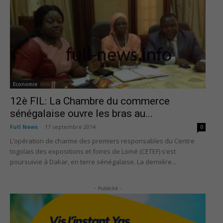
Economie
12è FIL: La Chambre du commerce
sénégalaise ouvre les bras au...
Full News
-
17 septembre 2014
0
L’opération de charme des premiers responsables du Centre
togolais des expositions et foires de Lomé (CETEF) s’est
poursuivie à Dakar, en terre sénégalaise. La dernière...
- Publicité -