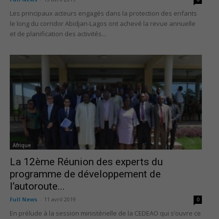
Les principaux acteurs engagés dans la protection des enfants
le long du corridor Abidjan-Lagos ont achevé la revue annuelle
et de planification des activités...
Afrique
La 12ème Réunion des experts du
programme de développement de
l’autoroute...
Full News
-
11 avril 2019
0
En prélude à la session ministérielle de la CEDEAO qui s’ouvre ce