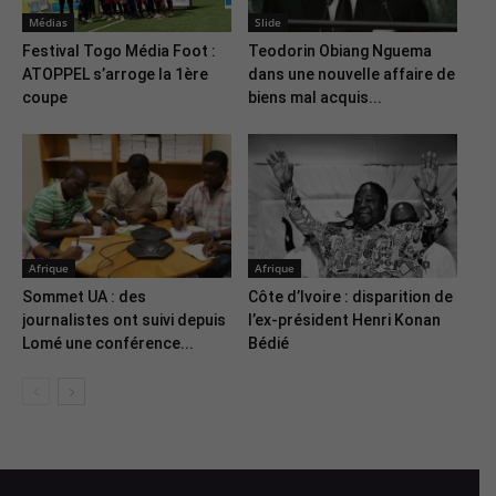
Médias
Slide
Festival Togo Média Foot :
Teodorin Obiang Nguema
ATOPPEL s’arroge la 1ère
dans une nouvelle affaire de
coupe
biens mal acquis...
Afrique
Afrique
Sommet UA : des
Côte d’Ivoire : disparition de
journalistes ont suivi depuis
l’ex-président Henri Konan
Lomé une conférence...
Bédié