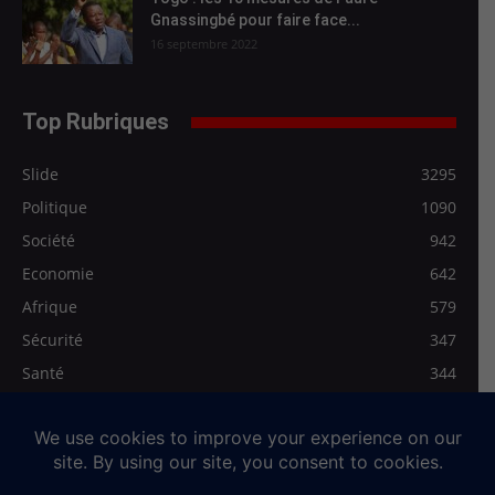
Gnassingbé pour faire face...
16 septembre 2022
Top Rubriques
Slide
3295
Politique
1090
Société
942
Economie
642
Afrique
579
Sécurité
347
Santé
344
Les Régionales
278
Médias>Vidéo
272